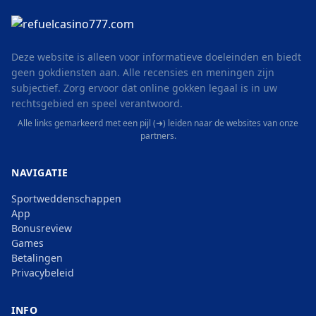
Deze website is alleen voor informatieve doeleinden en biedt
geen gokdiensten aan. Alle recensies en meningen zijn
subjectief. Zorg ervoor dat online gokken legaal is in uw
rechtsgebied en speel verantwoord.
Alle links gemarkeerd met een pijl (➜) leiden naar de websites van onze
partners.
NAVIGATIE
Sportweddenschappen
App
Bonusreview
Games
Betalingen
Privacybeleid
INFO