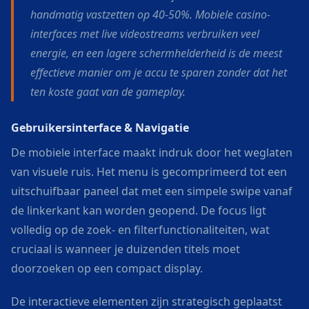
handmatig vastzetten op 40-50%. Mobiele casino-
interfaces met live videostreams verbruiken veel
energie, en een lagere schermhelderheid is de meest
effectieve manier om je accu te sparen zonder dat het
ten koste gaat van de gameplay.
Gebruikersinterface & Navigatie
De mobiele interface maakt indruk door het weglaten
van visuele ruis. Het menu is gecomprimeerd tot een
uitschuifbaar paneel dat met een simpele swipe vanaf
de linkerkant kan worden geopend. De focus ligt
volledig op de zoek- en filterfunctionaliteiten, wat
cruciaal is wanneer je duizenden titels moet
doorzoeken op een compact display.
De interactieve elementen zijn strategisch geplaatst