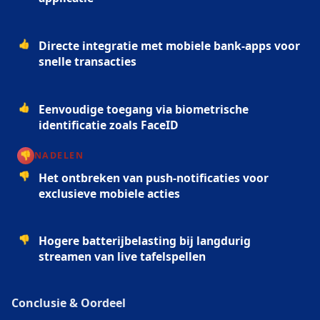
👍
Directe integratie met mobiele bank-apps voor
snelle transacties
👍
Eenvoudige toegang via biometrische
identificatie zoals FaceID
👎
NADELEN
👎
Het ontbreken van push-notificaties voor
exclusieve mobiele acties
👎
Hogere batterijbelasting bij langdurig
streamen van live tafelspellen
Conclusie & Oordeel