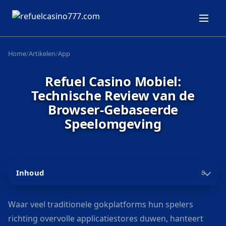
Home
/
Artikelen
/
App
Refuel Casino Mobiel:
Technische Review van de
Browser-Gebaseerde
Speelomgeving
Inhoud
8
Waar veel traditionele gokplatforms hun spelers
richting overvolle applicatiestores duwen, hanteert