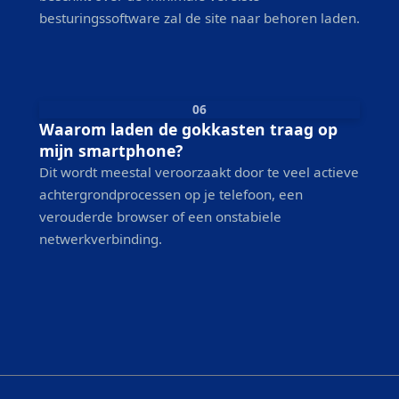
besturingssoftware zal de site naar behoren laden.
06
Waarom laden de gokkasten traag op
mijn smartphone?
Dit wordt meestal veroorzaakt door te veel actieve
achtergrondprocessen op je telefoon, een
verouderde browser of een onstabiele
netwerkverbinding.