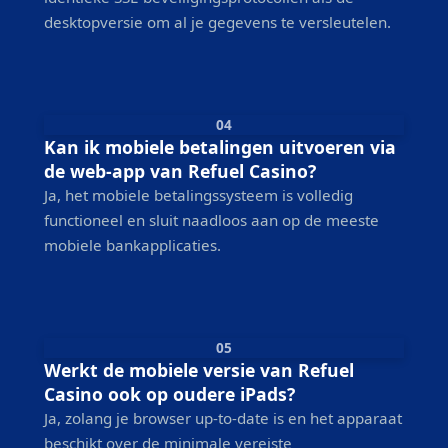
desktopversie om al je gegevens te versleutelen.
04
Kan ik mobiele betalingen uitvoeren via
de web-app van Refuel Casino?
Ja, het mobiele betalingssysteem is volledig
functioneel en sluit naadloos aan op de meeste
mobiele bankapplicaties.
05
Werkt de mobiele versie van Refuel
Casino ook op oudere iPads?
Ja, zolang je browser up-to-date is en het apparaat
beschikt over de minimale vereiste