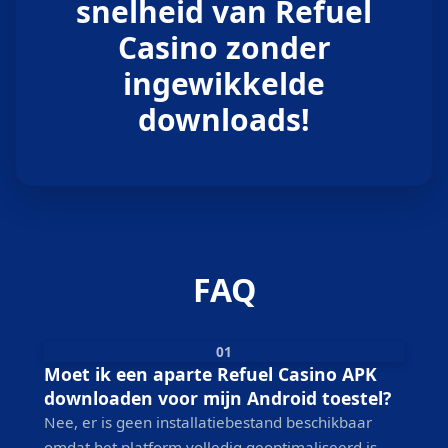
snelheid van Refuel
Casino zonder
ingewikkelde
downloads!
FAQ
01
Moet ik een aparte Refuel Casino APK
downloaden voor mijn Android toestel?
Nee, er is geen installatiebestand beschikbaar
omdat het platform volledig geoptimaliseerd is