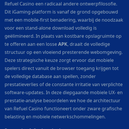
Refuel Casino een radicaal andere ontwerpfilosofie.
Dit iGaming-platform is vanaf de grond opgebouwd
met een mobile-first benadering, waarbij de noodzaak
voor een stand-alone download volledig is
geëlimineerd. In plaats van kostbare opslagruimte op
te offeren aan een losse
APK
, draait de volledige
structuur op een vloeiend presterende webomgeving.
Deze strategische keuze zorgt ervoor dat mobiele
spelers direct vanuit de browser toegang krijgen tot
de volledige database aan spellen, zonder
prestatieverlies of de constante irritatie van verplichte
software-updates. In deze diepgaande mobiele UX- en
prestatie-analyse beoordelen we hoe de architectuur
van Refuel Casino functioneert onder zware grafische
belasting en mobiele netwerkschommelingen.